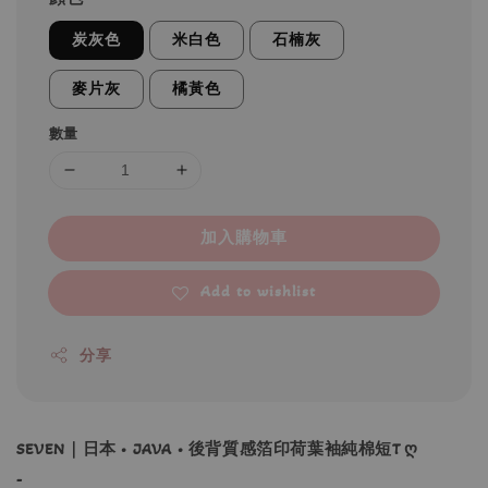
炭灰色
米白色
石楠灰
麥片灰
橘黃色
數量
加入購物車
Add to wishlist
分享
SEVEN｜日本 • JAVA • 後背質感箔印荷葉袖純棉短T ღ
-