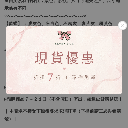
※由於素材的特性，顏色、形狀、尺寸可能與照片、尺寸顯
示略有不同。
୨୧----*----*----*----*----*----*----*----*- ---୨୧
【款式】 ：炭灰色、米白色、石楠灰、麥片灰、橘黃色
【尺寸】 ：S、M、L、XL
💡訂單依照下單順序為主唷！
🔍IG搜尋：Sevenjewelry.co
▹現貨商品１～３日內寄出
▹預購商品７～２１日（不含假日）寄出，如遇缺貨請見諒！
❙ 本賣場不接受下標後要求取消訂單（下標前請三思與看清
楚）❙