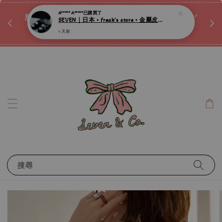
♡ 
唷ꕀ♡
想訂製屬於自己的『水晶手鍊』嗎ꕀ♡ 私訊我們.ᐟ.ᐟ
📣Instagram 這邊按下去
搜尋