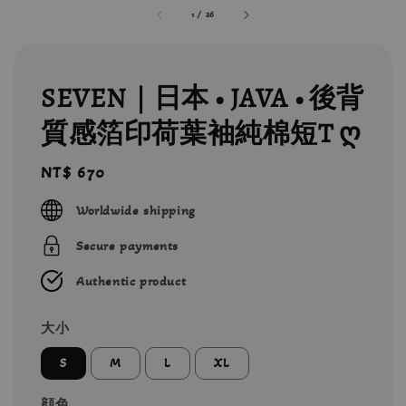
1
/
26
SEVEN｜日本 • JAVA • 後背
質感箔印荷葉袖純棉短T ღ
Regular
NT$ 670
price
Worldwide shipping
Secure payments
Authentic product
大小
S
M
L
XL
顔色