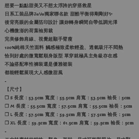
想要一點點甜美又不想太浮誇的穿搭救星
日系工裝品牌JaVa獨家聯名款 甜酷平衡得剛剛好✨
後背亮眼的金屬箔印設計 讓妳轉身瞬間自帶低調光澤
心機微澎的荷葉袖剪裁
完美修飾肩線、視覺超顯手臂瘦
100%純棉天竺面料 觸感極致柔軟輕盈、透氣吸汗不悶熱
恰到好處的微寬鬆順身版型 單穿就極具主角級存在感
不論搭配率性褲裝還是優雅裙裝
都能輕鬆展現大人感微甜風
-
【尺寸】
❐ S 長度：53.5𝐜𝐦 寬度：55.5𝐜𝐦 肩寬：53.5𝐜𝐦 袖長：5𝐜𝐦
❐ M 長度：55.5𝐜𝐦 寬度：57.5𝐜𝐦 肩寬：55.5𝐜𝐦 袖長：5𝐜𝐦
❐ L 長度：57.5𝐜𝐦 寬度：59.5𝐜𝐦 肩寬：57.5𝐜𝐦 袖長：5𝐜𝐦
❐ XL 長度：59.5𝐜𝐦 寬度：61.5𝐜𝐦 肩寬：59.5𝐜𝐦 袖長：5𝐜𝐦
-