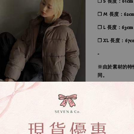
❐ S 長度：61𝐜𝐦
❐ M 長度：62𝐜𝐦
❐ L 長度：63𝐜𝐦
❐ XL 長度：67𝐜
-
※由於素材的特
同。
୨୧----*----*----*---
【款式】 ：白
【尺寸】 ：S、M