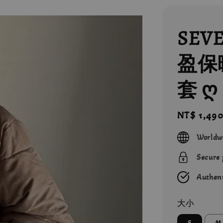
SEVE
盈保
套 ღ
Regular
NT$ 1,49
price
Worldw
Secure
Authent
大小
S
M