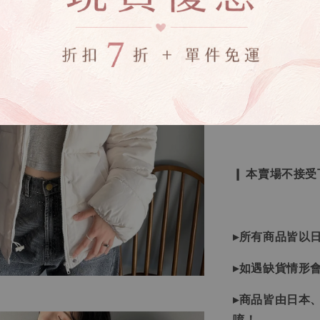
🔍IG搜尋：Sevenj
▹現貨商品１～
▹預購商品７～
❙ 本賣場不接
▸所有商品皆以
▸如遇缺貨情形
▸商品皆由日本
唷！