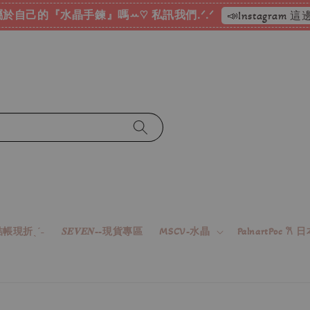
於自己的『水晶手鍊』嗎ꕀ♡ 私訊我們.ᐟ.ᐟ
📣Instagram
帳現折ˎˊ˗
𝑺𝑬𝑽𝑬𝑵--現貨專區
MSCV-水晶
PalnartPoc 