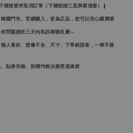
受下標後要求取消訂單（下標前請三思與看清楚）❙
、韓國門市、官網購入，皆為正品，您可以安心購買唷
任何問題請於三天內私訊聊聊反應～
、個人喜好、想像不合、尺寸、下單錯誤者，一律不接
品、貼身衣物、拆標均無法接受退換貨