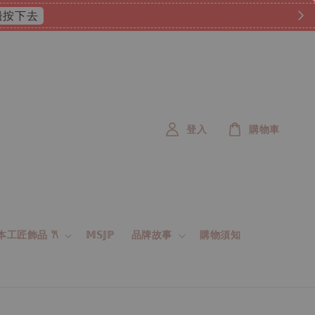
 這邊按下去
登入
購物車
 日本工匠飾品 𐙚
𝕄𝕊𝕁ℙ
品牌故事
購物須知