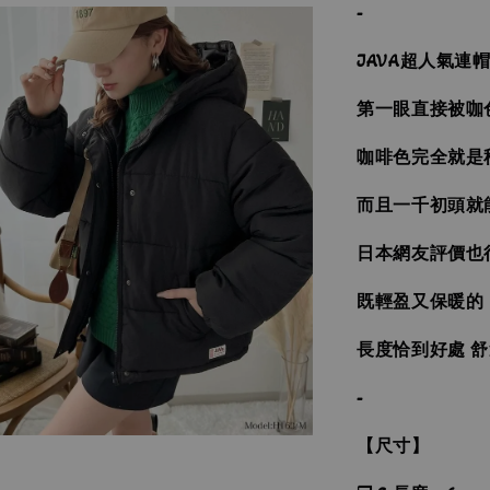
-
JAVA超人氣連
第一眼直接被咖
咖啡色完全就是
而且一千初頭就
日本網友評價也
既輕盈又保暖的
長度恰到好處 
-
【尺寸】