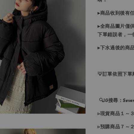
▸商品收到後有
▸全商品圖片僅
下單錯誤者，一
▸下水過後的商
💡訂單依照下
🔍IG搜尋：Sevenj
▹現貨商品１～
▹預購商品７～