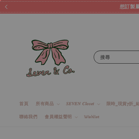
想訂製屬
搜尋
首頁
所有商品
𝑺𝑬𝑽𝑬𝑵 𝑪𝒍𝒐𝒔𝒆𝒕
限時_現貨7折_結
聯絡我們
會員權益聲明
Wishlist