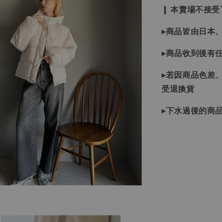
❙ 本賣場不接
▸商品皆由日本
▸商品收到後有
▸若因商品色差
受退換貨
▸下水過後的商