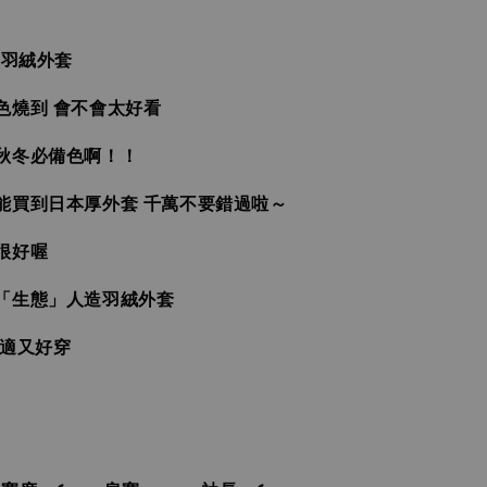
帽羽絨外套
色燒到 會不會太好看
秋冬必備色啊！！
能買到日本厚外套 千萬不要錯過啦～
很好喔
「生態」人造羽絨外套
舒適又好穿