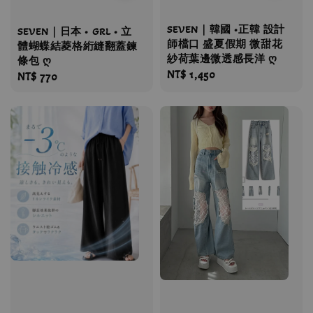
SEVEN｜韓國 •正韓 設計
SEVEN｜日本 • GRL • 立
師檔口 盛夏假期 微甜花
體蝴蝶結菱格絎縫翻蓋鍊
紗荷葉邊微透感長洋 ღ
條包 ღ
Regular
NT$ 1,450
Regular
NT$ 770
price
price