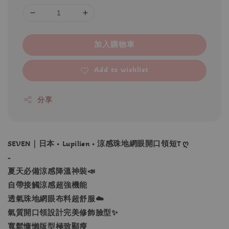
加入購物車
Add to wishlist
分享
SEVEN｜日本 • Lupilien • 涼感珠地網眼開口領短T ღ
-
夏天必備涼感降溫神裝📣
自帶接觸涼感超強機能
透氣珠地網眼布料超舒服☁️
氣質開口領設計完美修飾臉型✨
寬鬆慵懶版型極致顯瘦