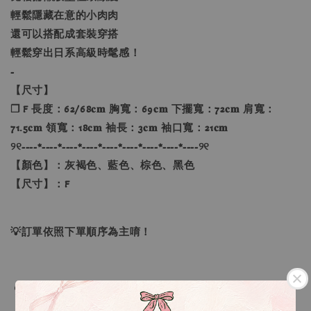
輕鬆隱藏在意的小肉肉
還可以搭配成套裝穿搭
輕鬆穿出日系高級時髦感！
-
【尺寸】
❐ F 長度：62/68𝐜𝐦 胸寬：69𝐜𝐦 下擺寬：72𝐜𝐦 肩寬：
71.5𝐜𝐦 領寬：18𝐜𝐦 袖長：3𝐜𝐦 袖口寬：21𝐜𝐦
୨୧----*----*----*----*----*----*----*----*----୨୧
【顏色】：灰褐色、藍色、棕色、黑色
【尺寸】：F
💡訂單依照下單順序為主唷！
🔍IG搜尋：Sevenjewelry.co