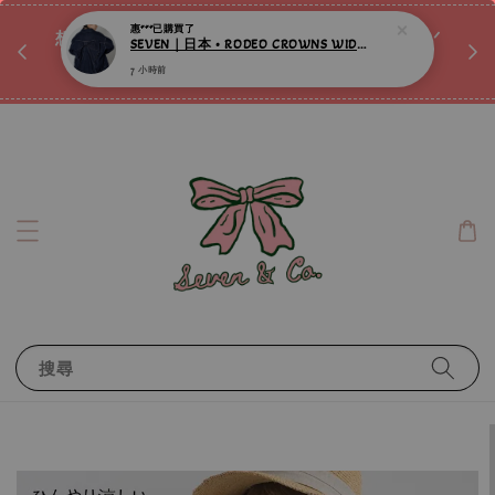
惠***
已購買了
♡ 
SEVEN｜日本 • RODEO CROWNS WIDE BOWL • 大蝴蝶結牛仔外套 ღ
唷ꕀ♡
想訂製屬於自己的『水晶手鍊』嗎ꕀ♡ 私訊我們.ᐟ.ᐟ
7 小時前
📣Instagram 這邊按下去
搜尋