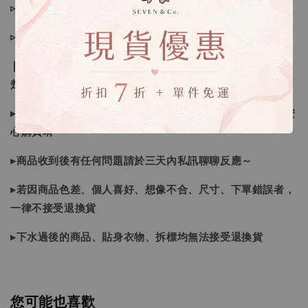
▹現貨商品１～３日內寄出
▹預購商品７～２１日（不含假日）寄出，如遇缺貨請見諒！
❙ 本賣場不接受下標後要求取消訂單（下標前請三思與看清
楚）❙
▸商品皆由日本、韓國門市、官網購入，皆為正品，您可以安
心購買唷
▸商品收到後有任何問題請於三天內私訊聊聊反應～
▸若因商品色差、個人喜好、想像不合、尺寸、下單錯誤者，
一律不接受退換貨
▸下水過後的商品、貼身衣物、拆標均無法接受退換貨
您可能也喜歡