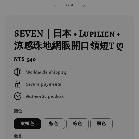
1
/
12
SEVEN｜日本 • Lupilien •
涼感珠地網眼開口領短T ღ
Regular
NT$ 540
price
Worldwide shipping
Secure payments
Authentic product
顏色
灰褐色
藍色
棕色
黑色
數量