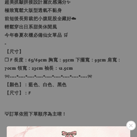
超美抓皺拼接設計層次感滿分✨
極致寬鬆大版型透氣不黏身
前短後長剪裁把小腹屁股全藏好☁️
輕鬆穿出日系甜美休閒風
今年春夏衣櫃必備仙女單品 🛒
-
【尺寸】
❐ F 長度：65/69𝐜𝐦 胸寬：95𝐜𝐦 下擺寬：95𝐜𝐦 肩寬：
70𝐜𝐦 領寬：23𝐜𝐦 袖長：12.5𝐜𝐦
୨୧----*----*----*----*----*----*----*----*----୨୧
【顏色】：藍色、白色、黑色
【尺寸】：F
💡訂單依照下單順序為主唷！