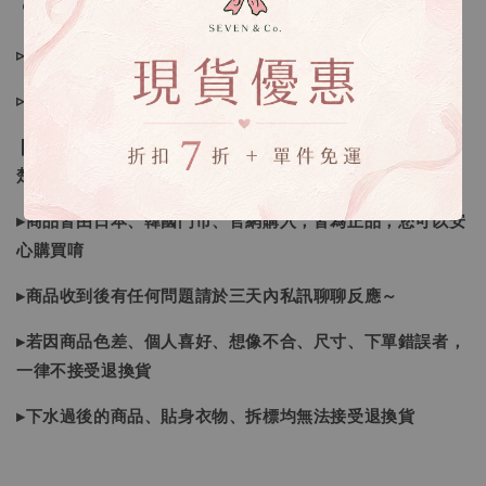
🔍IG搜尋：Sevenjewelry.co
▹現貨商品１～３日內寄出
▹預購商品７～２１日（不含假日）寄出，如遇缺貨請見諒！
❙ 本賣場不接受下標後要求取消訂單（下標前請三思與看清
楚）❙
▸商品皆由日本、韓國門市、官網購入，皆為正品，您可以安
心購買唷
▸商品收到後有任何問題請於三天內私訊聊聊反應～
▸若因商品色差、個人喜好、想像不合、尺寸、下單錯誤者，
一律不接受退換貨
▸下水過後的商品、貼身衣物、拆標均無法接受退換貨