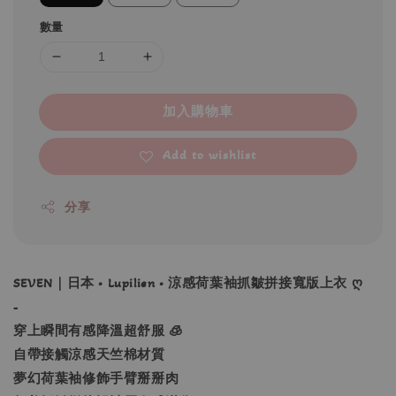
數量
加入購物車
Add to wishlist
分享
SEVEN｜日本 • Lupilien • 涼感荷葉袖抓皺拼接寬版上衣 ღ
-
穿上瞬間有感降溫超舒服 🧊
自帶接觸涼感天竺棉材質
夢幻荷葉袖修飾手臂掰掰肉