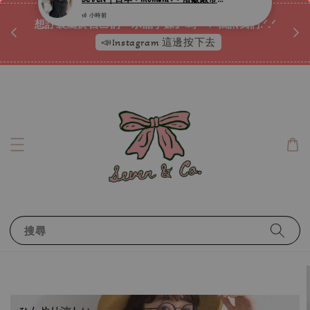
♡ 
唷ꕀ♡
想訂製屬於自己的『水晶手鍊』嗎ꕀ♡ 私訊我們.ᐟ.ᐟ
📣Instagram 這邊按下去
搜尋