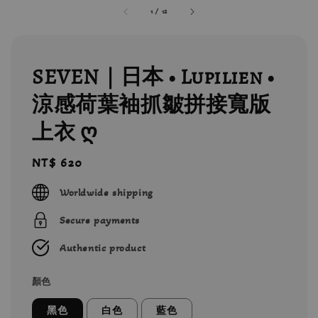
1
/
12
SEVEN｜日本 • Lupilien •
涼感荷葉袖抓皺拼接寬版
上衣 ღ
Regular
NT$ 620
price
Worldwide shipping
Secure payments
Authentic product
顏色
黑色
白色
藍色