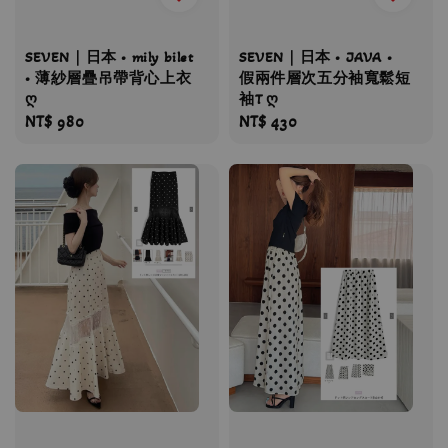
SEVEN｜日本 • mily bilet
SEVEN｜日本 • JAVA •
• 薄紗層疊吊帶背心上衣
假兩件層次五分袖寬鬆短
ღ
袖T ღ
Regular
NT$ 980
Regular
NT$ 430
price
price