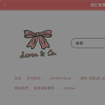
想訂製屬於自己的『水晶手鍊
搜尋
首頁
所有商品
𝑺𝑬𝑽𝑬𝑵 𝑪𝒍𝒐𝒔𝒆𝒕
限時_現貨7折_結
聯絡我們
會員權益聲明
Wishlist