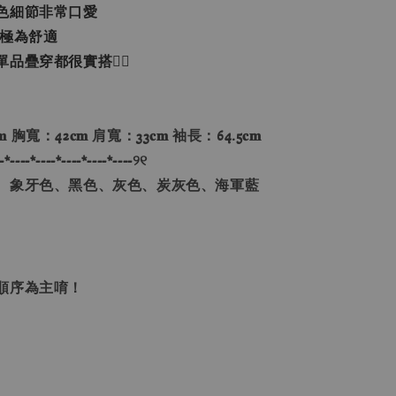
色細節非常口愛
著極為舒適
品疊穿都很實搭👌🏻
𝐦 胸寬：42𝐜𝐦 肩寬：33𝐜𝐦 袖長：64.5𝐜𝐦
-*----*----*----*----*----୨୧
、象牙色、黑色、灰色、炭灰色、海軍藍
單順序為主唷！