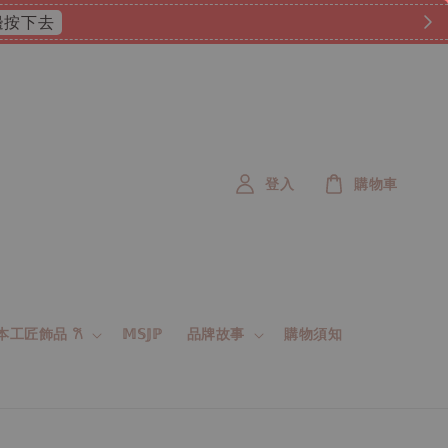
登入
購物車
 日本工匠飾品 𐙚
𝕄𝕊𝕁ℙ
品牌故事
購物須知