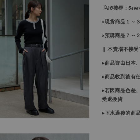
🔍IG搜尋：Sevenj
▹現貨商品１～
▹預購商品７～
❙ 本賣場不接
▸商品皆由日本
▸商品收到後有
▸若因商品色差
受退換貨
▸下水過後的商