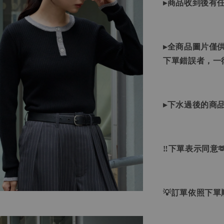
▸商品收到後有
▸全商品圖片僅
下單錯誤者，一
▸下水過後的商
‼下單表示同意
💡訂單依照下