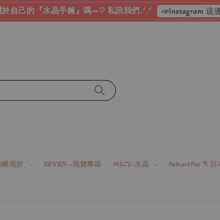
』嗎ꕀ♡ 私訊我們.ᐟ.ᐟ
📣Instagram 這邊按下去
帳現折ˎˊ˗
𝑺𝑬𝑽𝑬𝑵--現貨專區
MSCV-水晶
PalnartPoc 