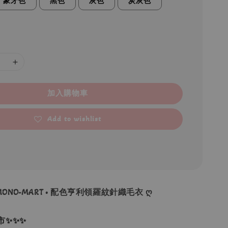
象牙色
黑色
灰色
炭灰色
加入購物車
Add to wishlist
 MONO-MART • 配色亨利領羅紋針織毛衣 ღ
市✨✨✨