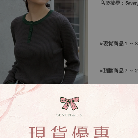
🔍IG搜尋：Sevenj
▹現貨商品１～
▹預購商品７～
❙ 本賣場不接