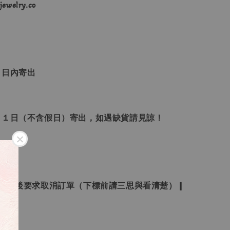
ewelry.co
３日內寄出
２１日（不含假日）寄出，如遇缺貨請見諒！
受下標後要求取消訂單（下標前請三思與看清楚）❙