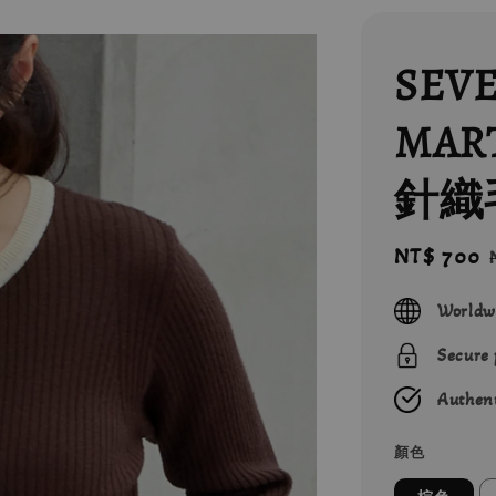
SEV
MAR
針織
Sale
NT$ 700
price
Worldw
Secure
Authent
顏色