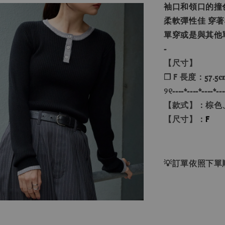
袖口和領口的撞
柔軟彈性佳 穿
單穿或是與其他單
-
【尺寸】
❐ F 長度：57.5𝐜
୨୧----*----*----*---
【款式】：棕色
【尺寸】：
F
💡訂單依照下