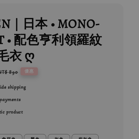
EN｜日本 • MONO-
T • 配色亨利領羅紋
毛衣 ღ
Regular
優惠
NT$ 890
price
ide shipping
 payments
ic product