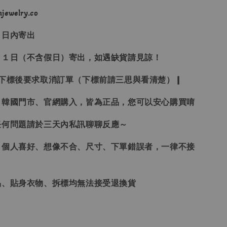
ewelry.co
３日內寄出
２１日（不含假日）寄出，如遇缺貨請見諒！
受下標後要求取消訂單（下標前請三思與看清楚）❙
、韓國門市、官網購入，皆為正品，您可以安心購買唷
任何問題請於三天內私訊聊聊反應～
、個人喜好、想像不合、尺寸、下單錯誤者，一律不接
品、貼身衣物、拆標均無法接受退換貨