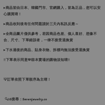
▸商品皆由日本、韓國門市、官網購入，皆為正品，您可以安
心購買唷！
▸商品收到後有任何問題請於三天內私訊反應～
▸全商品圖片僅供參考，若因商品色差、個人喜好、想像不
合、尺寸、下單錯誤者，一律不接受退換貨
▸下水過後的商品、貼身衣物、拆標均無法接受退換貨
‼下單表示同意🫶🏻本賣場的購物須知唷‼
💡訂單依照下單順序為主唷！
🔍IG搜尋：Sevenjewelry.co