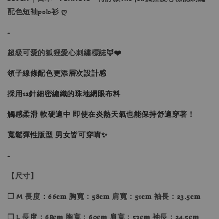
配色短袖polo衫 ღ
-
超級可愛的狐狸愛心刺繡標誌
🦊❤️
領子線條配色更添層次設計感
採用12針細密編織的珠地網眼布料
觸感柔滑 軟硬適中 即使在炎熱天氣也能保持舒適穿著！
寬鬆彈性版型 男女皆可穿唷✨
-
【尺寸】
❐ M 長度：66𝐜𝐦 胸寬：58𝐜𝐦 肩寬：51𝐜𝐦 袖長：23.5𝐜𝐦
❐ L 長度：68𝐜𝐦 胸寬：60𝐜𝐦 肩寬：53𝐜𝐦 袖長：24.5𝐜𝐦