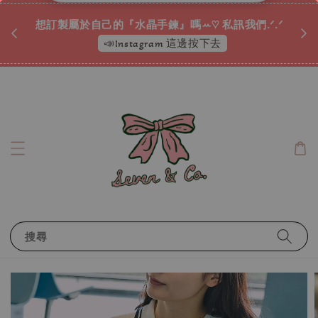
♡ 
唷ꕀ♡
想訂製屬於自己的『水晶手鍊』嗎ꕀ♡ 私訊我們.ᐟ.ᐟ
📣Instagram 這邊按下去
搜尋