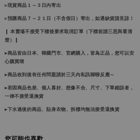
▹現貨商品１～３日內寄出
▹預購商品７～２１日（不含假日）寄出，如遇缺貨請見諒！
❙ 本賣場不接受下標後要求取消訂單（下標前請三思與看清
楚）❙
▸商品皆由日本、韓國門市、官網購入，皆為正品，您可以安
心購買唷
▸商品收到後有任何問題請於三天內私訊聊聊反應～
▸若因商品色差、個人喜好、想像不合、尺寸、下單錯誤者，
一律不接受退換貨
▸下水過後的商品、貼身衣物、拆標均無法接受退換貨
您可能也喜歡