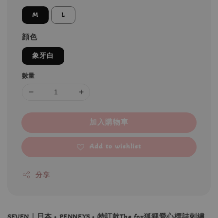
M
L
顔色
象牙白
數量
加入購物車
Add to wishlist
分享
SEVEN｜日本 • PENNEYS • 特訂款The fox狐狸愛心標誌刺繡