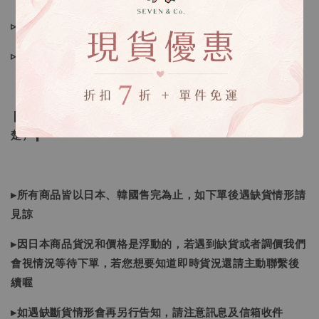
▹現貨商品１～３日內寄出
▹預購商品７～２１日（不含假日）寄出，如遇缺貨請見諒！
❙ 本賣場不接受下標後要求取消訂單（下標前請三思與看清
楚）❙
▸所有商品皆以日本、韓國售完為止，如下單後遇缺貨情形請
見諒
▸因日本商品貨況和價格是浮動的，若遇到缺貨或者調價我們
會視情況等待下單，若您想要知道即時貨況還請主動聯繫後
續喔
▸如遇缺斷貨情形會再另行告知，請注意訊息及信箱收件