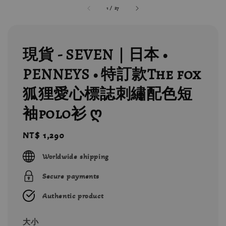
1
/
27
現貨 - SEVEN｜日本 •
PENNEYS • 特訂款The fox
狐狸愛心標誌刺繡配色短
袖polo衫 ღ
Regular
NT$ 1,290
price
Worldwide shipping
Secure payments
Authentic product
大小