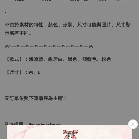
-
※
由於素材的特性，顏色、形狀、尺寸可能與照片、尺寸顯
示略有不同。
୨୧----*----*----*----*----*----*----*----*----୨୧
【款式】：海軍藍、象牙白、黑色、淺藍色、粉色
【尺寸】：M、L
💡訂單依照下單順序為主唷！
🔍IG搜尋：Sevenjewelry.co