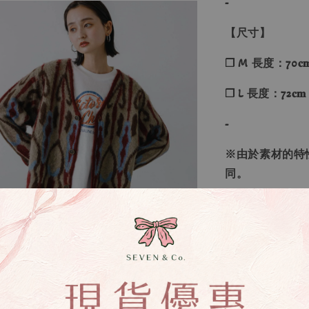
-
【尺寸】
❐ M 長度：70𝐜𝐦
❐ L 長度：72𝐜𝐦
-
※由於素材的特
同。
୨୧----*----*----*---
【款式】 ：棕
【尺寸】 ：M、