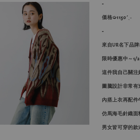
-
価格➭1150´ˎ˗
-
來自UR名下品牌SEN
限時優惠中～1/26
這件我自己關注
圖騰設計非常有
內搭上衣再配件
仿馬海毛針織面
男女皆可穿的款