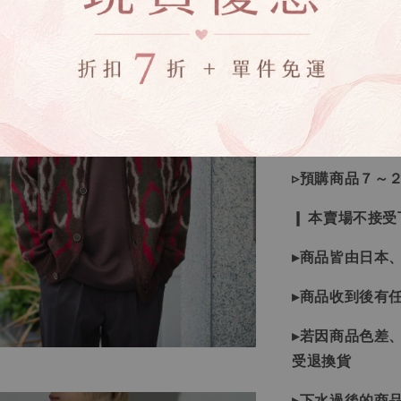
💡訂單依照下
🔍IG搜尋：Sevenj
▹現貨商品１～
▹預購商品７～
❙ 本賣場不接
▸商品皆由日本
▸商品收到後有
▸若因商品色差
受退換貨
▸下水過後的商