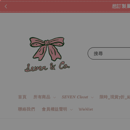
想訂製屬
搜尋
首頁
所有商品
𝑺𝑬𝑽𝑬𝑵 𝑪𝒍𝒐𝒔𝒆𝒕
限時_現貨7折_結
聯絡我們
會員權益聲明
Wishlist