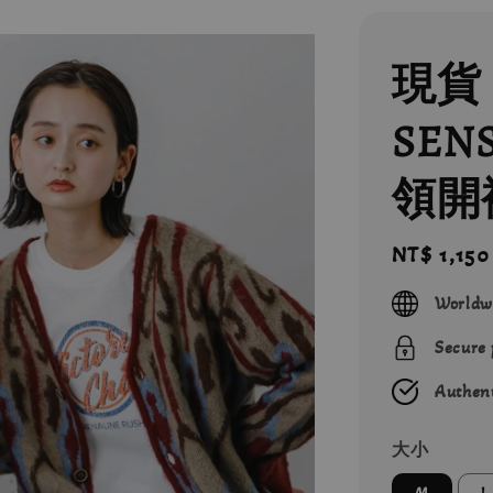
現貨 
SENS
領開
Regular
NT$ 1,150
price
Worldw
Secure
Authent
大小
M
L