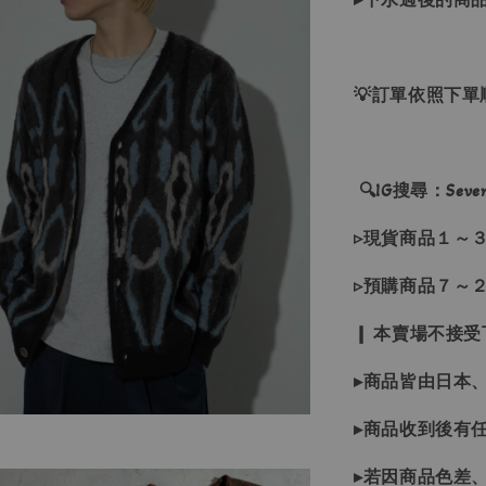
💡訂單依照下
🔍IG搜尋：Sevenj
▹現貨商品１～
▹預購商品７～
❙ 本賣場不接
▸商品皆由日本
▸商品收到後有
▸若因商品色差