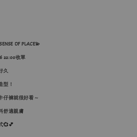
SE OF PLACE💫
 22:00收單
好久
造型！
牛仔褲就很好看～
料舒適親膚
式
💞💕