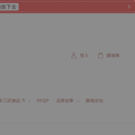
 這邊按下去
登入
購物車
 日本工匠飾品 𐙚
𝕄𝕊𝕁ℙ
品牌故事
購物須知