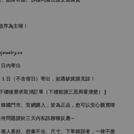
單順序為主唷！
ewelry.co
３日內寄出
２１日（不含假日）寄出，如遇缺貨請見諒！
受下標後要求取消訂單（下標前請三思與看清楚）❙
、韓國門市、官網購入，皆為正品，您可以安心購買唷
任何問題請於三天內私訊聊聊反應～
、個人喜好、想像不合、尺寸、下單錯誤者，一律不接