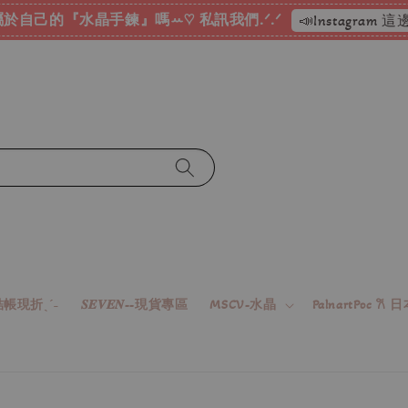
於自己的『水晶手鍊』嗎ꕀ♡ 私訊我們.ᐟ.ᐟ
📣Instagram
帳現折ˎˊ˗
𝑺𝑬𝑽𝑬𝑵--現貨專區
MSCV-水晶
PalnartPoc 