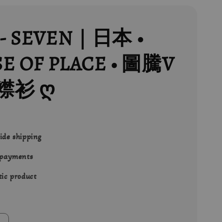
- SEVEN｜日本 •
E OF PLACE • 圖騰V
襟衫 ღ
ide shipping
 payments
ic product