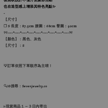
也在造型感上增添其特色亮點✨
-
【尺寸】
❐ S 長度：87.5𝐜𝐦 腰圍：68𝐜𝐦 臀圍：92𝐜𝐦
୨୧----*----*----*----*----*----*----*----*----୨୧
【顏色】：黑色、灰色
【尺寸】：S
💡訂單依照下單順序為主唷！
🔍IG搜尋：Sevenjewelry.co
▹現貨商品１～３日內寄出