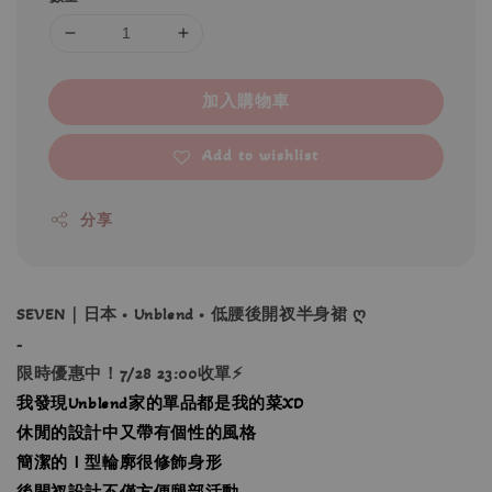
加入購物車
Add to wishlist
分享
SEVEN｜日本 • Unblend • 低腰後開衩半身裙 ღ
-
限時優惠中！7/28 23:00收單⚡
我發現Unblend家的單品都是我的菜XD
休閒的設計中又帶有個性的風格
簡潔的Ｉ型輪廓很修飾身形
後開衩設計不僅方便腿部活動