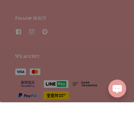
Follow MSCV
We accept
2015┃ MoritaSharonCrystalVintage┃MSCV.× SEVENJewelry&co 版權所有