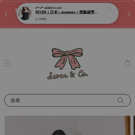
13 小時前
♡ 
唷ꕀ♡
想訂製屬於自己的『水晶手鍊』嗎ꕀ♡ 私訊我們.ᐟ.ᐟ
📣Instagram 這邊按下去
搜尋