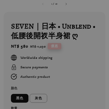
1
/
10
SEVEN｜日本 • Unblend •
低腰後開衩半身裙 ღ
Sale
NT$ 580
Regular
優惠
NT$ 1,230
price
price
Worldwide shipping
Secure payments
Authentic product
顏色
黑色
灰色
數量