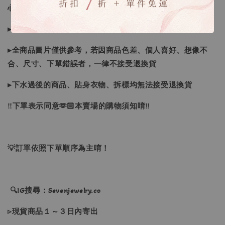
心購買唷！
▸商品收到後有任何問題請於三天內私訊反應～
▸全商品圖片僅供參考，若因商品色差、個人喜好、想像不
合、尺寸、下單錯誤者，一律不接受退換貨
▸下水過後的商品、貼身衣物、拆標均無法接受退換貨
‼下單表示同意🫶🏻本賣場的購物須知唷‼
💡訂單依照下單順序為主唷！
🔍IG搜尋：Sevenjewelry.co
▹現貨商品１～３日內寄出