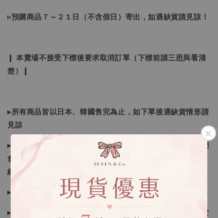
▹預購商品７～２１日（不含假日）寄出，如遇缺貨請見諒！
❙ 本賣場不接受下標後要求取消訂單（下標前請三思與看清
楚）❙
▸所有商品皆以日本、韓國售完為止，如下單後遇缺貨情形請
見諒
▸因日本商品貨況和價格是浮動的，若遇到缺貨或者調價我們
會視情況等待下單，若您想要知道即時貨況還請主動聯繫後
續喔
▸如遇缺斷貨情形會再另行告知，請注意訊息及信箱收件
▸商品皆由日本、韓國門市、官網購入，皆為正品，您可以安