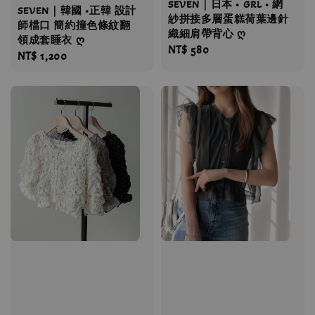
SEVEN｜日本 • GRL • 網
SEVEN｜韓國 •正韓 設計
紗拼接多層蛋糕荷葉邊針
師檔口 簡約撞色條紋翻
織細肩帶背心 ღ
領成套睡衣 ღ
Regular
NT$ 580
Regular
NT$ 1,200
price
price