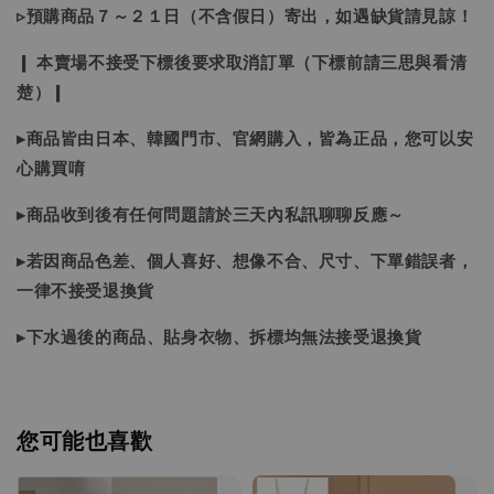
▹預購商品７～２１日（不含假日）寄出，如遇缺貨請見諒！
❙ 本賣場不接受下標後要求取消訂單（下標前請三思與看清
楚）❙
▸商品皆由日本、韓國門市、官網購入，皆為正品，您可以安
心購買唷
▸商品收到後有任何問題請於三天內私訊聊聊反應～
▸若因商品色差、個人喜好、想像不合、尺寸、下單錯誤者，
一律不接受退換貨
▸下水過後的商品、貼身衣物、拆標均無法接受退換貨
您可能也喜歡