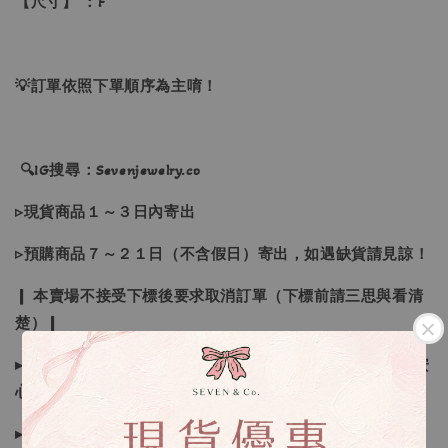
【尺寸】 ：F
💡訂單依照下單順序為主唷！
🔍IG搜尋：Sevenjewelry.co
▹現貨商品１～３日內寄出
▹預購商品７～２１日（不含假日）寄出，如遇缺貨請見諒！
❙ 本賣場不接受下標後要求取消訂單（下標前請三思與看清
楚）❙
▸商品皆由日本、韓國門市、官網購入，皆為正品，您可以安
心購買唷
▸商品收到後有任何問題請於三天內私訊聊聊反應～