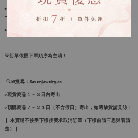
▸若因商品色差、個人喜好、想像不合、尺寸、下單錯誤者，
一律不接受退換貨
▸下水過後的商品、貼身衣物、拆標均無法接受退換貨
💡訂單依照下單順序為主唷！
🔍IG搜尋：Sevenjewelry.co
▹現貨商品１～３日內寄出
▹預購商品７～２１日（不含假日）寄出，如遇缺貨請見諒！
❙ 本賣場不接受下標後要求取消訂單（下標前請三思與看清
楚）❙