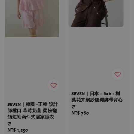
SEVEN｜日本 • Bab • 樹
葉花卉網紗腰繩綁帶背心
SEVEN｜韓國 •正韓 設計
ღ
師檔口 草莓奶昔 柔粉翻
Regular
NT$ 760
領短袖兩件式居家睡衣
price
ღ
Regular
NT$ 1,250