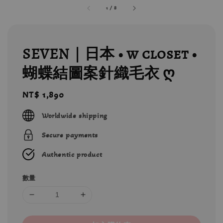
1
/
8
SEVEN｜日本 • w closet •
蝴蝶結圖案針織毛衣 ღ
Regular
NT$ 1,890
price
Worldwide shipping
Secure payments
Authentic product
數量