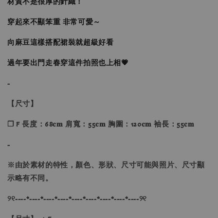
材質不是很厚的針織！
穿起來不顯笨重 非常可愛～
向麻豆這樣搭配裙裝就超級好看
過年要出門走春穿這件拍照也上相💗
-
【尺寸】
❐ F 長度：68𝐜𝐦 肩寬：55𝐜𝐦 胸圍：120𝐜𝐦 袖長：55𝐜𝐦
-
※
由於素材的特性，顏色、形狀、尺寸可能與照片、尺寸顯
示略有不同。
୨୧----*----*----*----*----*----*----*----*----୨୧