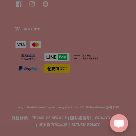
We accept
2015┃ MoritaSharonCrystalVintage┃MSCV.× SEVENJewelry&co 版權所有
服務條款 | TERMS OF SERVICE
隱私權聲明 | PRIVACY POLICY
|
退換貨方式流程 | RETURN POLICY
|