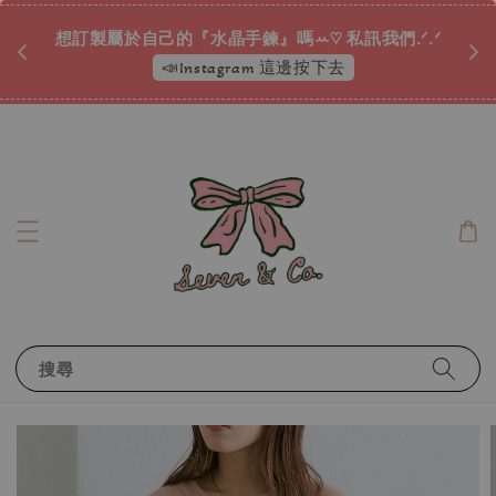
♡ 
唷ꕀ♡
想訂製屬於自己的『水晶手鍊』嗎ꕀ♡ 私訊我們.ᐟ.ᐟ
📣Instagram 這邊按下去
搜尋