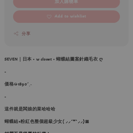
加入購物車
Add to wishlist
分享
SEVEN｜日本 • w closet • 蝴蝶結圖案針織毛衣 ღ
-
価格➭1890´ˎ˗
-
這件就是闆娘的菜哈哈哈
蝴蝶結+粉紅色整個超級少女(
⸝⸝´꒳`⸝⸝)
🎀