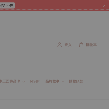
扣點數 ⟢ 消費滿𝟐𝟎𝟎𝟎元即享免運唷 ✿ ˎˊ˗
現在就GO！
登入
購物車
 日本工匠飾品 𐙚
𝕄𝕊𝕁ℙ
品牌故事
購物須知