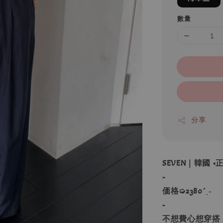
數量
分享
SEVEN｜韓國
-
価格➭2380´ˎ˗
-
不想費心想穿搭