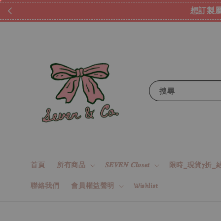
m 這邊按下去
搜尋
首頁
所有商品
𝑺𝑬𝑽𝑬𝑵 𝑪𝒍𝒐𝒔𝒆𝒕
限時_現貨7折_結
聯絡我們
會員權益聲明
Wishlist