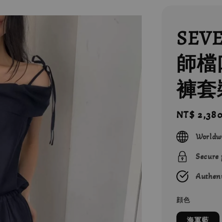
SEV
師檔
褲套
Regular
NT$ 2,38
price
Worldw
Secure
Authent
顔色
海軍藍