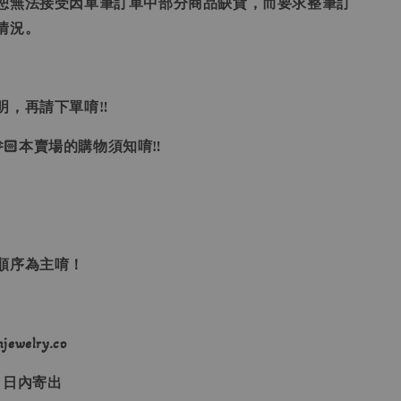
恕無法接受因單筆訂單中部分商品缺貨，而要求整筆訂
情況。
明，再請下單唷‼
🏻本賣場的購物須知唷‼
單順序為主唷！
ewelry.co
３日內寄出