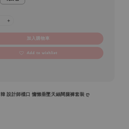
加入購物車
Add to wishlist
 •正韓 設計師檔口 慵懶垂墜天絲闊腿褲套裝 ღ