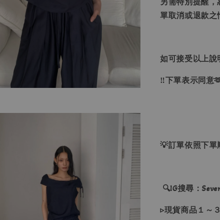
另需特別提醒，
單取消或退款之
如可接受以上說
‼下單表示同意
💡訂單依照下
🔍IG搜尋：Sevenj
▹現貨商品１～