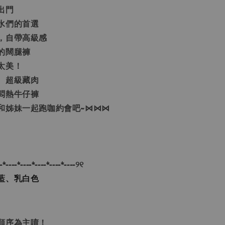
出門
水們的首選
，自帶高級感
的闊腿褲
太美！
、超級藏肉
悶熱牛仔褲
和姊妹一起跑咖約會吧~⋈⋈⋈
-*----*----*----*----*----୨୧
藍、乳白色
單順序為主唷！