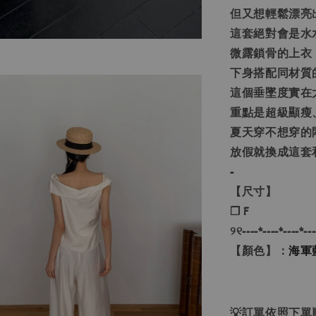
但又想輕鬆漂亮
這套絕對會是水
微露鎖骨的上衣
下身搭配同材質
這個垂墜度實在
重點是超級顯瘦
夏天穿不想穿的
放假就換成這套
-
【尺寸】
❐ F
୨୧----*----*----*---
【顏色】：
海軍
💡訂單依照下