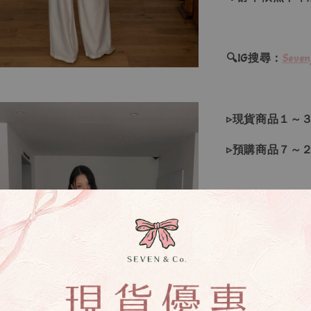
🔍IG搜尋：
Seven
▹現貨商品１～
▹預購商品７～
❙ 本賣場不接
▸所有商品皆以
▸因日本商品貨