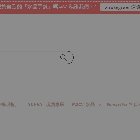
♡ 加入會員消費累積折
帳現折ˎˊ˗
𝑺𝑬𝑽𝑬𝑵--現貨專區
MSCV-水晶
PalnartPoc 