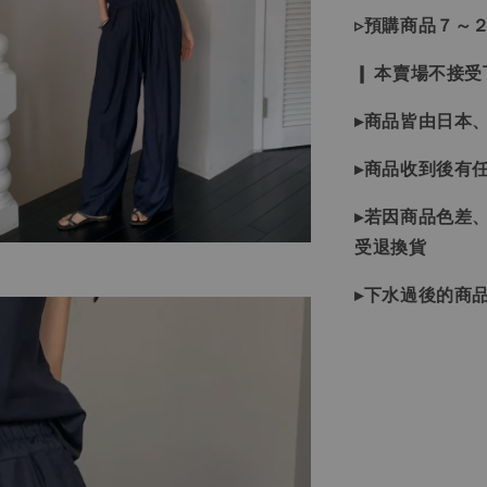
▹預購商品７～
❙ 本賣場不接
▸商品皆由日本
▸商品收到後有
▸若因商品色差
受退換貨
▸下水過後的商