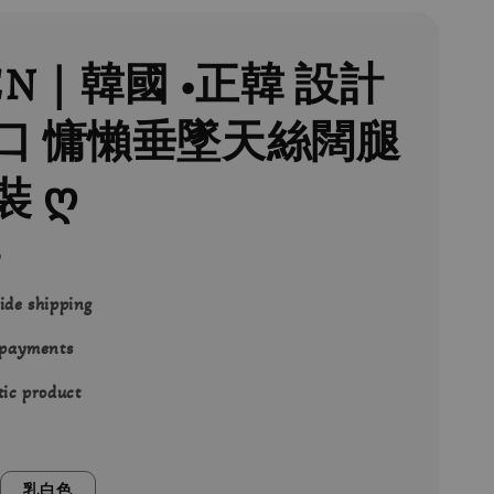
EN｜韓國 •正韓 設計
口 慵懶垂墜天絲闊腿
裝 ღ
0
ide shipping
 payments
ic product
乳白色