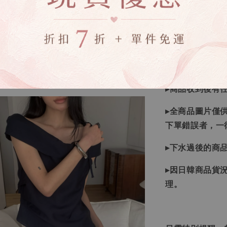
等待下單，若您
▸如遇缺斷貨情
▸商品皆由日本
唷！
▸商品收到後有
▸全商品圖片僅
下單錯誤者，一
▸下水過後的商
▸因日韓商品貨
理。