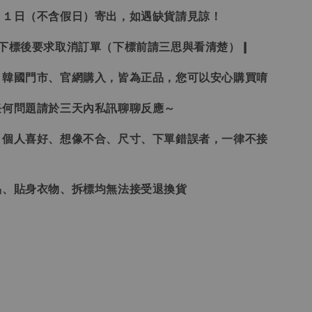
２１日（不含假日）寄出，如遇缺貨請見諒！
受下標後要求取消訂單（下標前請三思與看清楚）❙
、韓國門市、官網購入，皆為正品，您可以安心購買唷
任何問題請於三天內私訊聊聊反應～
、個人喜好、想像不合、尺寸、下單錯誤者，一律不接
品、貼身衣物、拆標均無法接受退換貨