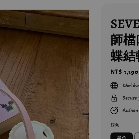
SEV
師檔
蝶結
Regular
NT$ 1,190
price
Worldw
Secure
Authent
顔色
黑色