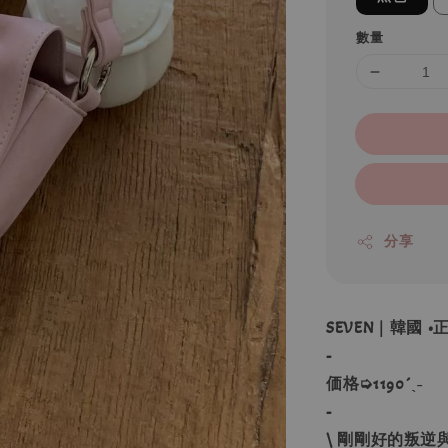
數量
分享
SEVEN｜韓國
-
価格➭1190´ˎ˗
-
\ 剛剛好的叛逆