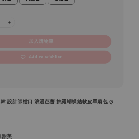
加入購物車
Add to wishlist
 •正韓 設計師檔口 浪漫芭蕾 抽繩蝴蝶結軟皮單肩包 ღ
與甜美