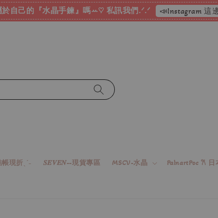
於自己的『水晶手鍊』嗎ꕀ♡ 私訊我們.ᐟ.ᐟ
📣Instagram
帳現折ˎˊ˗
𝑺𝑬𝑽𝑬𝑵--現貨專區
MSCV-水晶
PalnartPoc 