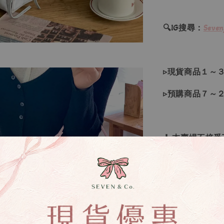
🔍IG搜尋：
Seven
▹現貨商品１～
▹預購商品７～
❙ 本賣場不接
▸所有商品皆以
▸因日本商品貨
等待下單，若您