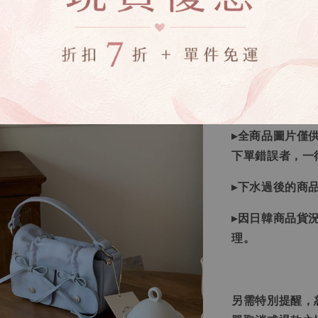
▸如遇缺斷貨情
▸商品皆由日本
唷！
▸商品收到後有
▸全商品圖片僅
下單錯誤者，一
▸下水過後的商
▸因日韓商品貨
理。
另需特別提醒，