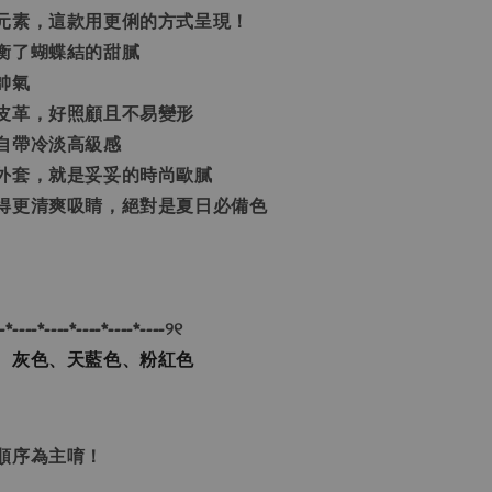
元素，這款用更俐的方式呈現！
衡了蝴蝶結的甜膩
帥氣
皮革，好照顧且不易變形
自帶冷淡高級感
外套，就是妥妥的時尚歐膩
得更清爽吸睛，絕對是夏日必備色
-*----*----*----*----*----୨୧
、灰色、天藍色、粉紅色
單順序為主唷！