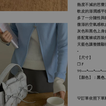
熱度不減的芭蕾
軟皮的澎潤感平
多了一分隨性與
微澎的空氣感軟
灰色
和
黑色
上身
搭配寬褲或西裝
天藍色
讓整體顯
-
【尺寸】
❐ F
୨୧----*----*----*---
【顏色】：
黑色
💡訂單依照下