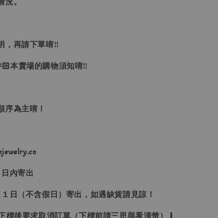
情況。
明，再請下單唷‼
🏻本賣場的購物須知唷‼
單順序為主唷！
ewelry.co
３日內寄出
２１日（不含假日）寄出，如遇缺貨請見諒！
受下標後要求取消訂單（下標前請三思與看清楚）❙