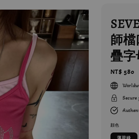
SEV
師檔
疊字
Regular
NT$ 580
price
Worldw
Secure
Authent
顔色
薄荷綠