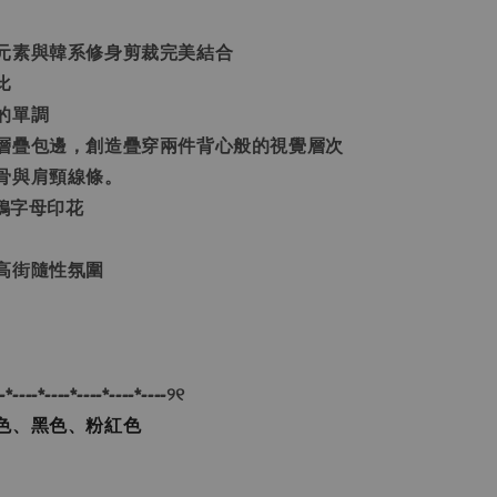
元素與韓系修身剪裁完美結合
比
的單調
層疊包邊，創造疊穿兩件背心般的視覺層次
骨與肩頸線條。
塗鴉字母印花
高街隨性氛圍
-*----*----*----*----*----୨୧
色、黑色、粉紅色