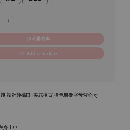
加入購物車
Add to wishlist
•正韓 設計師檔口 美式復古 撞色層疊字母背心 ღ
身上!!!