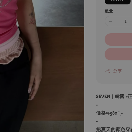
數量
分享
SEVEN｜韓國 
-
価格➭580´ˎ˗
-
把夏天的顏色穿在