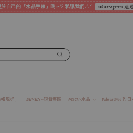
於自己的『水晶手鍊』嗎ꕀ♡ 私訊我們.ᐟ.ᐟ
📣Instagram
帳現折ˎˊ˗
𝑺𝑬𝑽𝑬𝑵--現貨專區
MSCV-水晶
PalnartPoc 