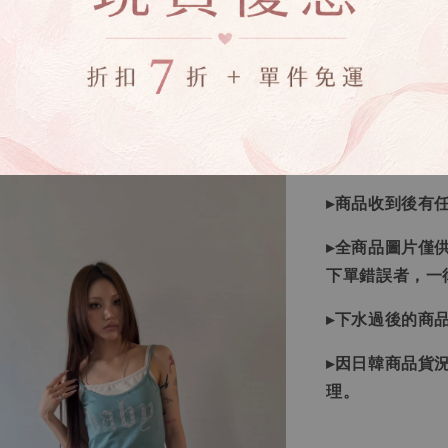
▸因日本商品貨
等待下單，若您
▸如遇缺斷貨情
▸商品皆由日本
唷！
▸商品收到後有
▸全商品圖片僅
下單錯誤者，一
▸下水過後的商
▸因日韓商品貨
理。