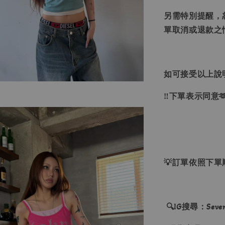
另需特別提醒，
單取消或退款之
如可接受以上說
‼下單表示同意
💡訂單依照下
🔍IG搜尋：Sevenj