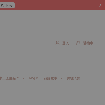
 這邊按下去
登入
購物車
 日本工匠飾品 𐙚
𝕄𝕊𝕁ℙ
品牌故事
購物須知