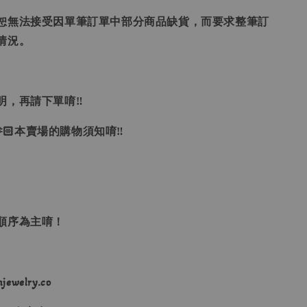
恕無法接受因單筆訂單中部分商品缺貨，而要求整筆訂
情況。
明，再請下單唷‼
🏻本賣場的購物須知唷‼
單順序為主唷！
ewelry.co