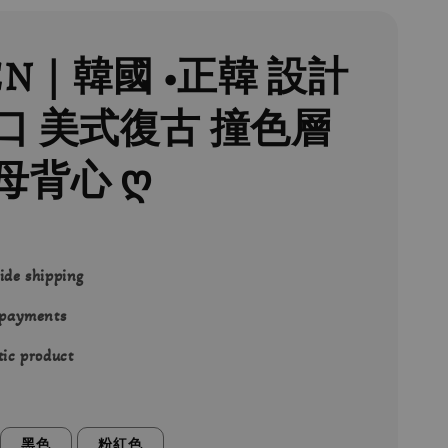
EN｜韓國 •正韓 設計
口 美式復古 撞色層
母背心 ღ
ide shipping
 payments
ic product
黑色
粉紅色