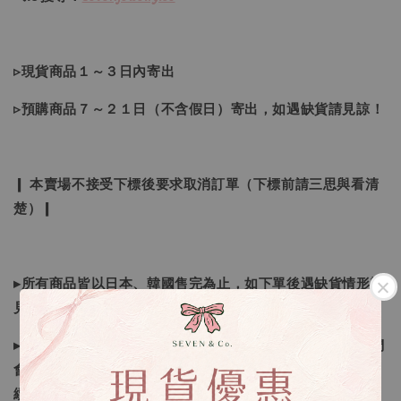
▹現貨商品１～３日內寄出
▹預購商品７～２１日（不含假日）寄出，如遇缺貨請見諒！
❙ 本賣場不接受下標後要求取消訂單（下標前請三思與看清
楚）❙
▸所有商品皆以日本、韓國售完為止，如下單後遇缺貨情形請
見諒
▸因日本商品貨況和價格是浮動的，若遇到缺貨或者調價我們
會視情況等待下單，若您想要知道即時貨況還請主動聯繫後
續喔