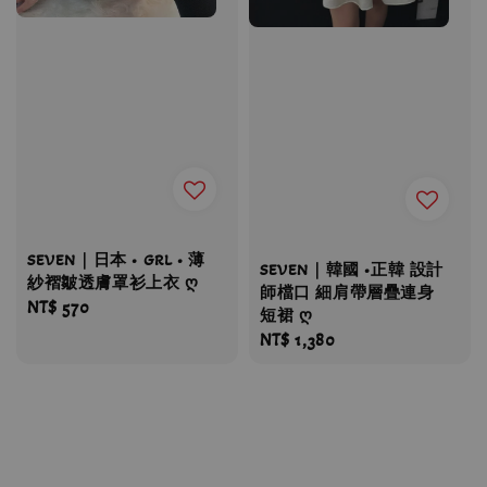
SEVEN｜日本 • GRL • 薄
SEVEN｜韓國 •正韓 設計
紗褶皺透膚罩衫上衣 ღ
師檔口 細肩帶層疊連身
Regular
NT$ 570
短裙 ღ
price
Regular
NT$ 1,380
price