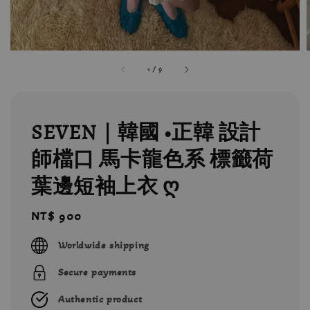
1
/
9
SEVEN｜韓國 •正韓 設計
師檔口 馬卡龍色系 標籤荷
葉邊短袖上衣 ღ
Regular
NT$ 900
price
Worldwide shipping
Secure payments
Authentic product