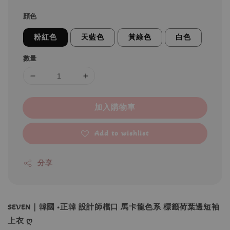
顔色
粉紅色
天藍色
黃綠色
白色
數量
加入購物車
Add to wishlist
分享
SEVEN｜韓國 •正韓 設計師檔口 馬卡龍色系 標籤荷葉邊短袖
上衣 ღ