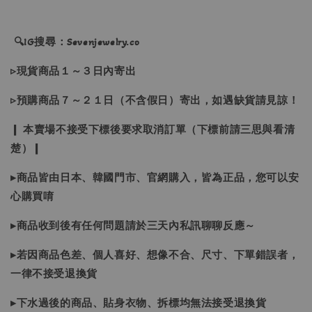
🔍IG搜尋：Sevenjewelry.co
▹現貨商品１～３日內寄出
▹預購商品７～２１日（不含假日）寄出，如遇缺貨請見諒！
❙ 本賣場不接受下標後要求取消訂單（下標前請三思與看清
楚）❙
▸商品皆由日本、韓國門市、官網購入，皆為正品，您可以安
心購買唷
▸商品收到後有任何問題請於三天內私訊聊聊反應～
▸若因商品色差、個人喜好、想像不合、尺寸、下單錯誤者，
一律不接受退換貨
▸下水過後的商品、貼身衣物、拆標均無法接受退換貨