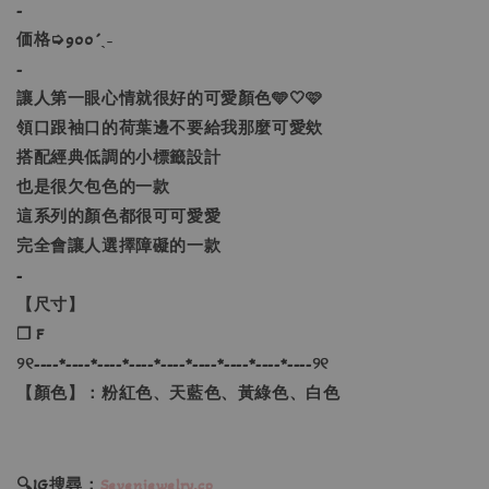
-
価格➭900´ˎ˗
-
讓人第一眼心情就很好的可愛顏色🩵🤍🩷
領口跟袖口的荷葉邊不要給我那麼可愛欸
搭配經典低調的小標籤設計
也是很欠包色的一款
這系列的顏色都很可可愛愛
完全會讓人選擇障礙的一款
-
【尺寸】
❐ F
୨୧----*----*----*----*----*----*----*----*----୨୧
【顏色】：粉紅色、天藍色、黃綠色、白色
🔍IG搜尋：
Sevenjewelry.co