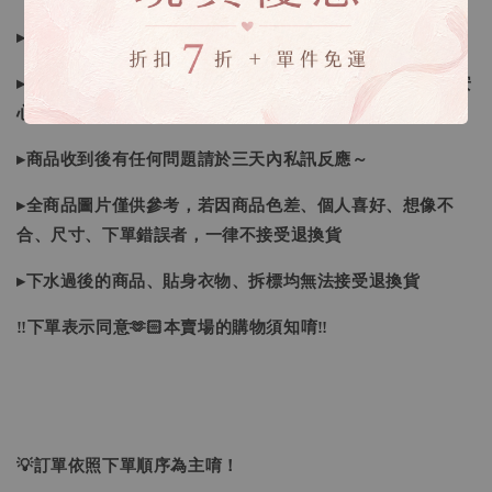
▸如遇缺斷貨情形會再另行告知，請注意訊息及信箱收件
▸商品皆由日本、韓國門市、官網購入，皆為正品，您可以安
心購買唷！
▸商品收到後有任何問題請於三天內私訊反應～
▸全商品圖片僅供參考，若因商品色差、個人喜好、想像不
合、尺寸、下單錯誤者，一律不接受退換貨
▸下水過後的商品、貼身衣物、拆標均無法接受退換貨
‼下單表示同意🫶🏻本賣場的購物須知唷‼
💡訂單依照下單順序為主唷！