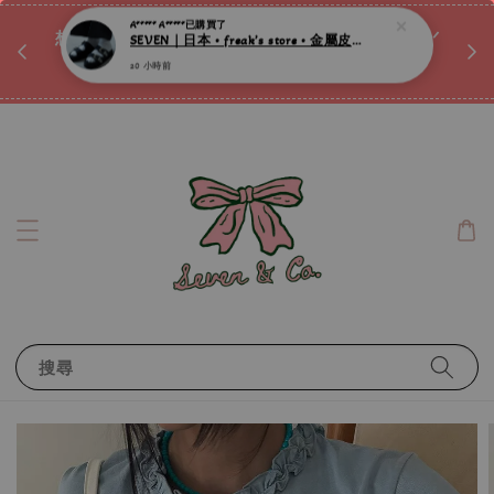
♡ 
唷ꕀ♡
想訂製屬於自己的『水晶手鍊』嗎ꕀ♡ 私訊我們.ᐟ.ᐟ
📣Instagram 這邊按下去
搜尋