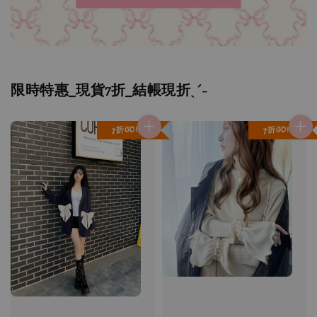
限時特惠_現貨7折_結帳現折ˎˊ˗
7折GO!!
7折GO!!