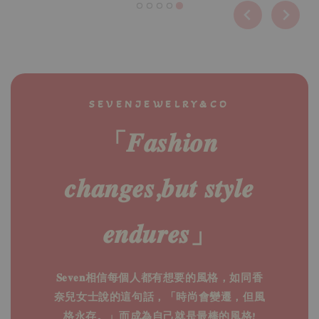
SEVENJEWELRY&CO
「𝑭𝒂𝒔𝒉𝒊𝒐𝒏
𝒄𝒉𝒂𝒏𝒈𝒆𝒔,𝒃𝒖𝒕 𝒔𝒕𝒚𝒍𝒆
𝒆𝒏𝒅𝒖𝒓𝒆𝒔」
𝐒𝐞𝐯𝐞𝐧相信每個人都有想要的風格，如同香
奈兒女士說的這句話，「時尚會變遷，但風
格永存。」而成為自己就是最棒的風格!