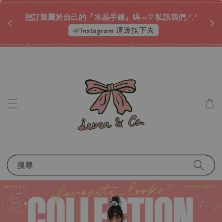
♡ 
唷ꕀ♡
想訂製屬於自己的『水晶手鍊』嗎ꕀ♡ 私訊我們.ᐟ.ᐟ
📣Instagram 這邊按下去
搜尋