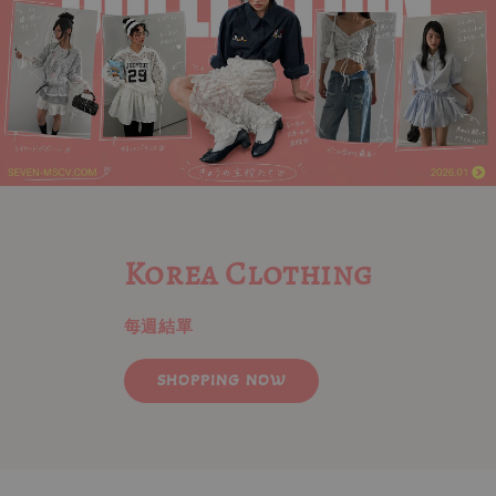
IN STOCK NOW
Korea Clothing
現貨限量販售中!!
每週結單
SHOPPING NOW
SHOPPING NOW