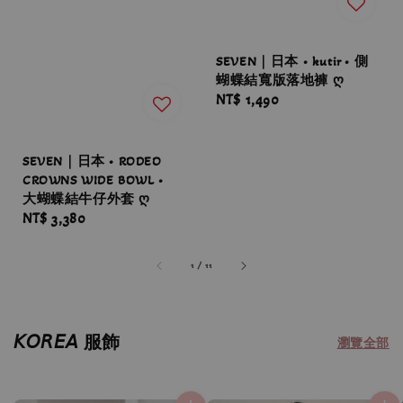
SEVEN｜日本 • kutir • 側
蝴蝶結寬版落地褲 ღ
Regular
NT$ 1,490
price
SEVEN｜日本 • RODEO
CROWNS WIDE BOWL •
大蝴蝶結牛仔外套 ღ
Regular
NT$ 3,380
price
1
/
11
𝘒𝘖𝘙𝘌𝘈 服飾
瀏覽全部