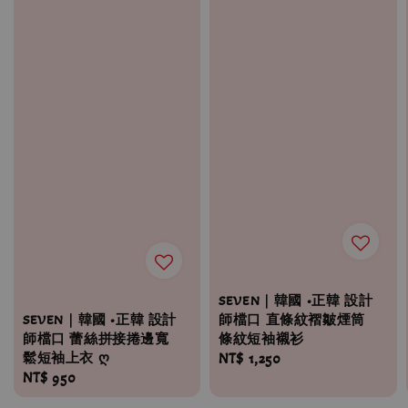
SEVEN｜韓國 •正韓 設計
師檔口 直條紋褶皺煙筒
SEVEN｜韓國 •正韓 設計
條紋短袖襯衫
師檔口 蕾絲拼接捲邊寬
Regular
NT$ 1,250
鬆短袖上衣 ღ
Regular
NT$ 950
price
price