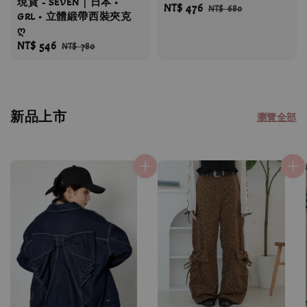
現貨 - SEVEN｜日本 •
Sale
NT$ 476
Regular
NT$ 680
GRL • 立體緞帶西裝夾克
price
price
ღ
Sale
NT$ 546
Regular
NT$ 780
price
price
新品上市
瀏覽全部