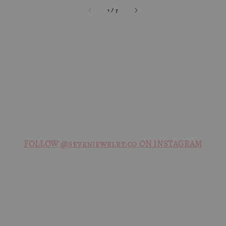
1
/
7
FOLLOW @sevenjewelry.co ON INSTAGRAM