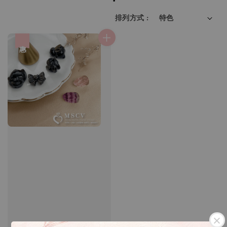
排列方式 :
優惠